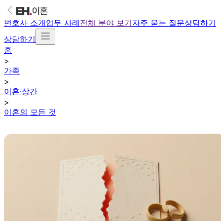
변호사 소개
업무 사례
전체 분야 보기
자주 묻는 질문
상담하기
상담하기
홈
>
가족
>
이혼·상간
>
이혼의 모든 것