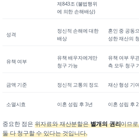
제843조 (불법행위
에 의한 손해배상)
정신적 손해에 대한
혼인 중 공동
성격
배상
성한 재산의 
유책 배우자에게만
유책 여부 무관
유책 여부
청구 가능
측 모두 청구 
금액 기준
정신적 고통의 정도
재산 형성 기
소멸시효
이혼 성립 후 3년
이혼 성립 후 
중요한 점은
위자료와 재산분할은
별개의 권리
이므로
둘 다 청구할 수 있다는 것입니다.