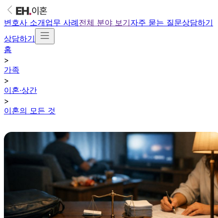
변호사 소개
업무 사례
전체 분야 보기
자주 묻는 질문
상담하기
상담하기
홈
>
가족
>
이혼·상간
>
이혼의 모든 것