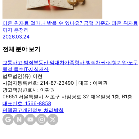
이혼 위자료 얼마나 받을 수 있나요? 금액 기준과 파혼 위자료
까지 총정리
2026.03.24
전체 분야 보기
교통사고·범죄
부동산·임대차
가족
형사 범죄
채권·집행
기업·노무
행정·특수
IT·지식재산
법무법인(유) 이현
사업자등록번호: 214-87-23490 | 대표 : 이환권
광고책임변호사: 이환권
06651 서울특별시 서초구 사임당로 32 재우빌딩 1층, B1층
대표번호: 1566-8858
면책공고
개인정보 처리방침