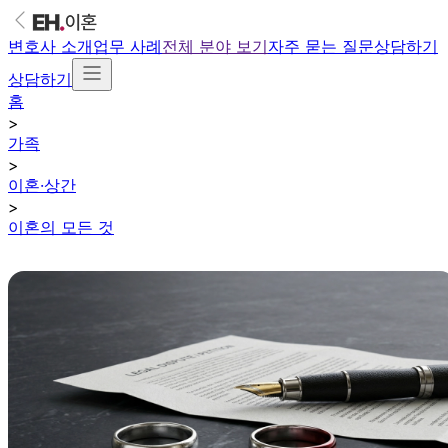
변호사 소개
업무 사례
전체 분야 보기
자주 묻는 질문
상담하기
상담하기
홈
>
가족
>
이혼·상간
>
이혼의 모든 것