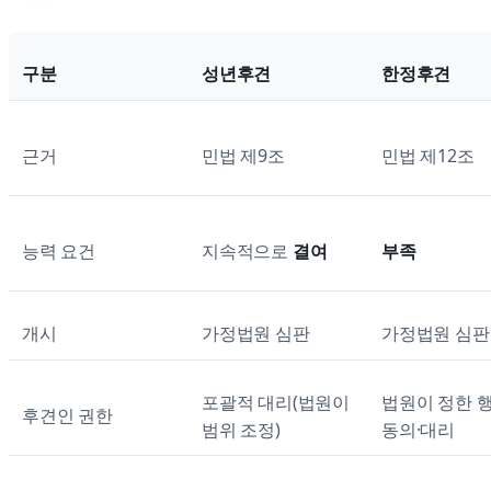
구분
성년후견
한정후견
근거
민법 제9조
민법 제12조
능력 요건
지속적으로
결여
부족
개시
가정법원 심판
가정법원 심판
포괄적 대리(법원이
법원이 정한 
후견인 권한
범위 조정)
동의·대리