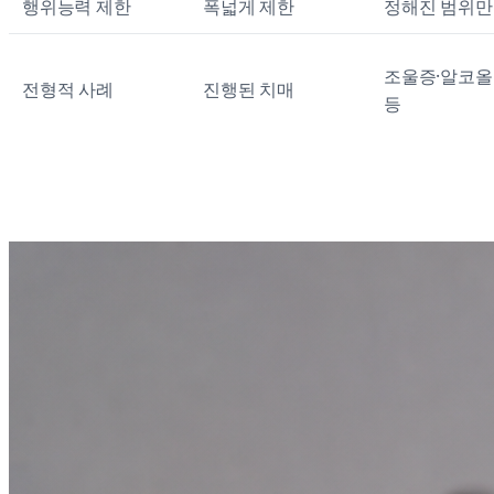
행위능력 제한
폭넓게 제한
정해진 범위만
조울증·알코올
전형적 사례
진행된 치매
등