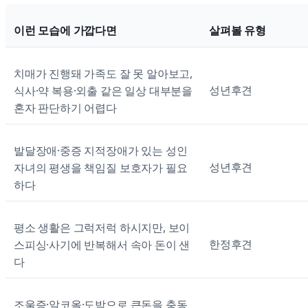
이런 모습에 가깝다면
살펴볼 유형
치매가 진행돼 가족도 잘 못 알아보고,
성년후견
식사·약 복용·외출 같은 일상 대부분을
혼자 판단하기 어렵다
발달장애·중증 지적장애가 있는 성인
성년후견
자녀의 평생을 책임질 보호자가 필요
하다
평소 생활은 그럭저럭 하시지만, 보이
한정후견
스피싱·사기에 반복해서 속아 돈이 샌
다
조울증·알코올·도박으로 큰돈을 충동