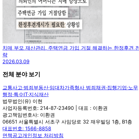
치매 부모 재산관리, 주택연금 가입 거절 해결하는 한정후견 
략
2026.03.09
전체 분야 보기
교통사고·범죄
부동산·임대차
가족
형사 범죄
채권·집행
기업·노무
행정·특수
IT·지식재산
법무법인(유) 이현
사업자등록번호: 214-87-23490 | 대표 : 이환권
광고책임변호사: 이환권
06651 서울특별시 서초구 사임당로 32 재우빌딩 1층, B1층
대표번호: 1566-8858
면책공고
개인정보 처리방침