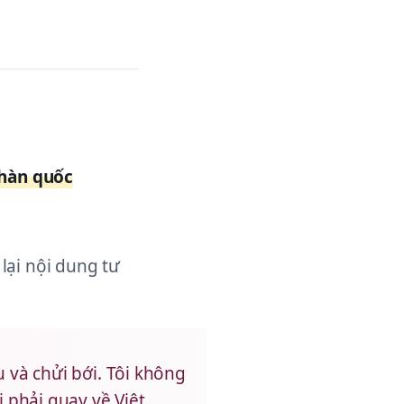
 hàn quốc
lại nội dung tư
 và chửi bới. Tôi không
 phải quay về Việt