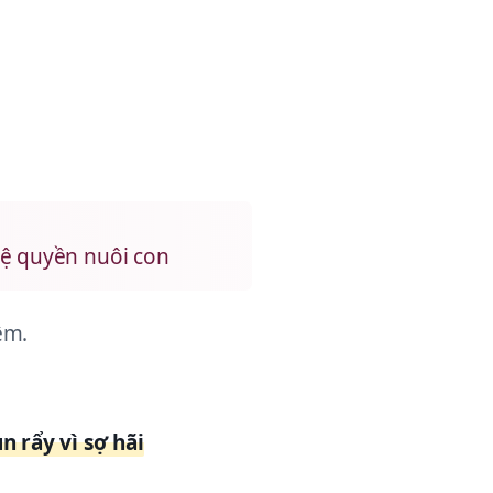
 vệ quyền nuôi con
êm.
 rẩy vì sợ hãi