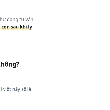
 như đang tư vấn
 con sau khi ly
không?
ài viết này sẽ là