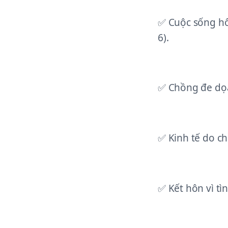
✅ Cuộc sống hô
6).
✅ Chồng đe dọa 
✅ Kinh tế do c
✅ Kết hôn vì tì