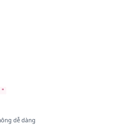
."
không dễ dàng