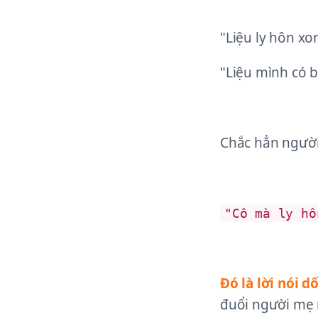
"Liệu ly hôn x
"Liệu mình có b
Chắc hẳn người
"Cô mà ly hô
Đó là lời nói dố
đuổi người mẹ r