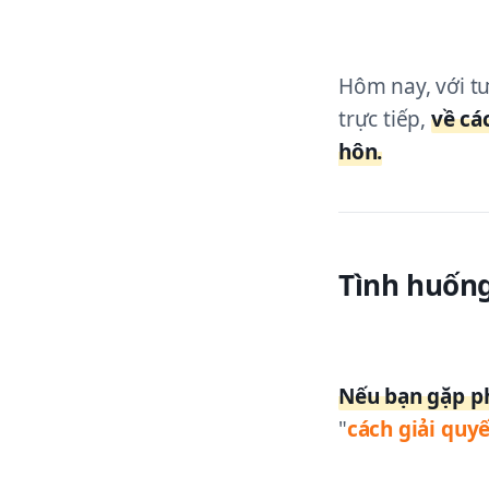
Hôm nay, với tư
trực tiếp,
về cá
hôn.
Tình huống
Nếu bạn gặp ph
"
cách giải quyế