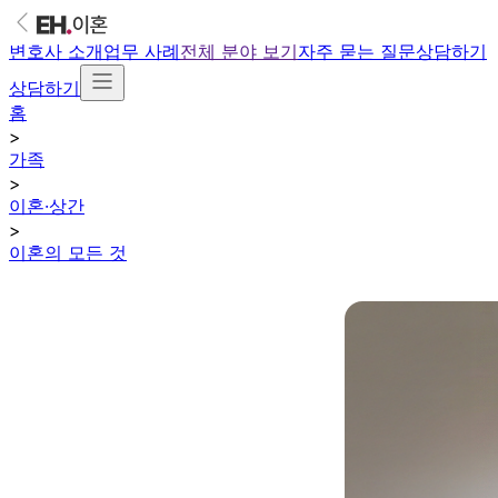
변호사 소개
업무 사례
전체 분야 보기
자주 묻는 질문
상담하기
상담하기
홈
>
가족
>
이혼·상간
>
이혼의 모든 것