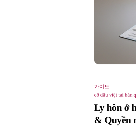
가이드
cô dâu việt tại hàn 
Ly hôn ở h
& Quyền n