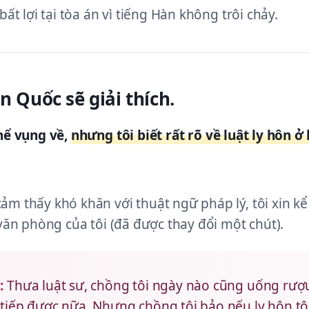
bất lợi tại tòa án vì tiếng Hàn không trôi chảy.
n Quốc sẽ giải thích.
thể vụng về,
nhưng tôi biết rất rõ về luật ly hôn ở
m thấy khó khăn với thuật ngữ pháp lý, tôi xin kể 
 văn phòng của tôi (đã được thay đổi một chút).
:
Thưa luật sư, chồng tôi ngày nào cũng uống rượu
tiếp được nữa. Nhưng chồng tôi bảo nếu ly hôn tôi