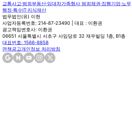
교통사고·범죄
부동산·임대차
가족
형사 범죄
채권·집행
기업·노무
행정·특수
IT·지식재산
법무법인(유) 이현
사업자등록번호: 214-87-23490 | 대표 : 이환권
광고책임변호사: 이환권
06651 서울특별시 서초구 사임당로 32 재우빌딩 1층, B1층
대표번호: 1566-8858
면책공고
개인정보 처리방침