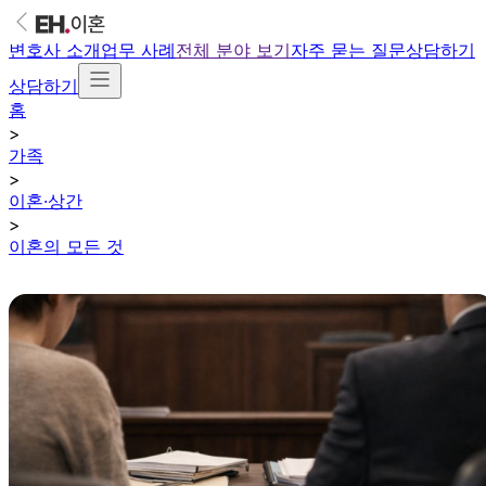
변호사 소개
업무 사례
전체 분야 보기
자주 묻는 질문
상담하기
상담하기
홈
>
가족
>
이혼·상간
>
이혼의 모든 것