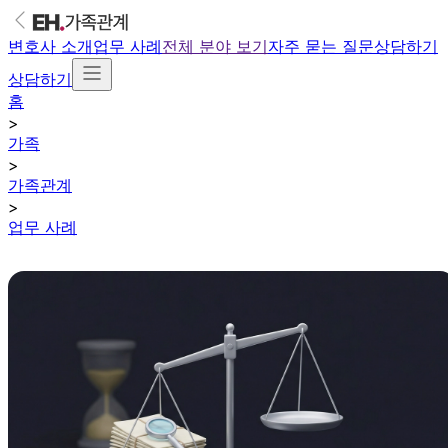
변호사 소개
업무 사례
전체 분야 보기
자주 묻는 질문
상담하기
상담하기
홈
>
가족
>
가족관계
>
업무 사례