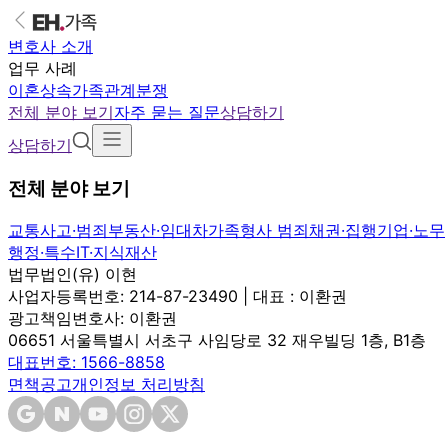
변호사 소개
업무 사례
이혼
상속
가족관계분쟁
전체 분야 보기
자주 묻는 질문
상담하기
상담하기
전체 분야 보기
교통사고·범죄
부동산·임대차
가족
형사 범죄
채권·집행
기업·노무
행정·특수
IT·지식재산
법무법인(유) 이현
사업자등록번호: 214-87-23490 | 대표 : 이환권
광고책임변호사: 이환권
06651 서울특별시 서초구 사임당로 32 재우빌딩 1층, B1층
대표번호: 1566-8858
면책공고
개인정보 처리방침